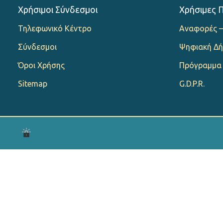
Χρήσιμοι Σύνδεσμοι
Χρήσιμες 
Τηλεφωνικό Κέντρο
Αναφορές –
Σύνδεσμοι
Ψηφιακή Δή
Όροι Χρήσης
Πρόγραμμα
Sitemap
G.D.P.R.