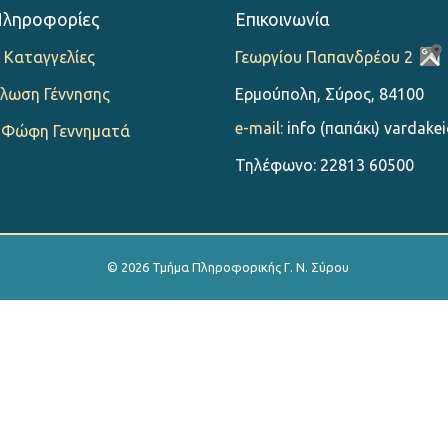
Πληροφορίες
Επικοινωνία
 Καταγγελίες
Γεωργίου Παπανδρέου 2
λωση Γέννησης
Ερμούπολη, Σύρος, 84100
e-mail:
info (παπάκι) vardakei
 Φώφη Γεννηματά
Τηλέφωνο: 22813 60500
© 2026 Τμήμα Πληροφορικής Γ. Ν. Σύρου