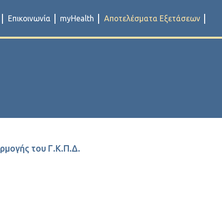
Επικοινωνία
myHealth
Αποτελέσματα Εξετάσεων
ρμογής του Γ.Κ.Π.Δ.