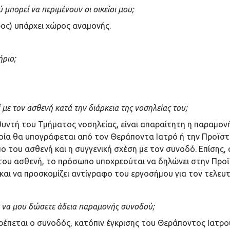
μπορεί να περιμένουν οι οικείοι μου;
φος) υπάρχει χώρος αναμονής.
ήριο;
με τον ασθενή κατά την διάρκεια της νοσηλείας του;
υθυντή του Τμήματος νοσηλείας, είναι απαραίτητη η παραμον
οία θα υπογράφεται από τον Θεράποντα Ιατρό ή την Προϊσ
 του ασθενή και η συγγενική σχέση με τον συνοδό. Επίσης
α του ασθενή, το πρόσωπο υποχρεούται να δηλώνει στην Προ
η και να προσκομίζει αντίγραφο του εργοσήμου για τον τελε
ε να μου δώσετε άδεια παραμονής συνοδού;
 επιτρέπεται ο συνοδός, κατόπιν έγκρισης του Θεράποντος Ιατ