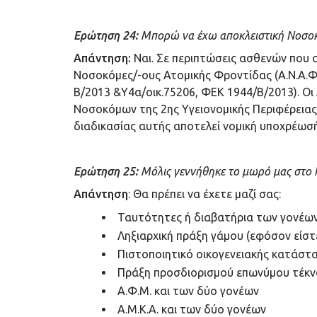
Ερώτηση 24:
Μπορώ να έχω αποκλειστική Νοσοκ
Απάντηση
:
Ναι. Σε περιπτώσεις ασθενών που 
Νοσοκόμες/-ους Ατομικής Φροντίδας (Α.Ν.Α.Φ.
Β/2013 &Υ4α/οικ.75206, ΦΕΚ 1944/Β/2013). Οι
Νοσοκόμων της 2ης Υγειονομικής Περιφέρειας 
διαδικασίας αυτής αποτελεί νομική υποχρέωσή
Ερώτηση 25:
Μόλις γεννήθηκε το μωρό μας στο 
Απάντηση
: Θα πρέπει να έχετε μαζί σας:
Ταυτότητες ή διαβατήρια των γονέω
Ληξιαρχική πράξη γάμου (εφόσον είσ
Πιστοποιητικό οικογενειακής κατάστ
Πράξη προσδιορισμού επωνύμου τέκνο
Α.Φ.Μ. και των δύο γονέων
Α.Μ.Κ.Α. και των δύο γονέων