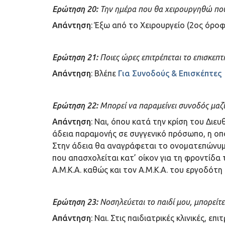
Ερώτηση 20:
Την ημέρα που θα χειρουργηθώ πού 
Απάντηση
: Έξω από το Χειρουργείο (2ος όρο
Ερώτηση 21:
Ποιες ώρες επιτρέπεται το επισκεπτ
Απάντηση
: Βλέπε
Για Συνοδούς & Επισκέπτες
Ερώτηση 22:
Μπορεί να παραμείνει συνοδός μαζί 
Απάντηση
: Ναι, όπου κατά την κρίση του Διε
άδεια παραμονής σε συγγενικό πρόσωπο, η οπ
Στην άδεια θα αναγράφεται το ονοματεπώνυμο
που απασχολείται κατ’ οίκον για τη φροντίδ
Α.Μ.Κ.Α. καθώς και τον Α.Μ.Κ.Α. του εργοδότ
Ερώτηση 23:
Νοσηλεύεται το παιδί μου, μπορείτ
Απάντηση
: Ναι. Στις παιδιατρικές κλινικές,