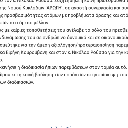
 τον κ. Νικόλαο Ρούσσο. Συζητήθηκε η κοινή πρωτοβουλία τ
ς Νομού Κυκλάδων ‘ΑΡΩΓΗ’, σε αγαστή συνεργασία και συντ
 προσβασιμότητας ατόμων με προβλήματα όρασης και ατόμ
εων στο άμεσο μέλλον.
ς με καίριες τοποθετήσεις του ανέλαβε το ρόλο του πρεσβε
νδυνάμωσης του σε ανθρώπινο δυναμικό και σε οικονομικού
εσμεύτηκε για την άμεση αξιολόγηση/προτεραιοποίηση παρ
 κα Ειρήνη Κουρούβανη και στον κ. Νικόλαο Ρούσσο για την
ο.
κινήσει η διαδικασία ήπιων παρεμβάσεων στον τομέα αυτό.
ώρου και η κοινή βούληση των παρόντων στην επίσκεψη του κ
ων διαδικασιών.