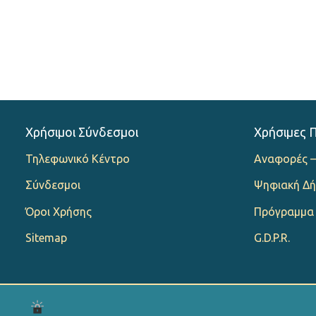
Χρήσιμοι Σύνδεσμοι
Χρήσιμες 
Τηλεφωνικό Κέντρο
Αναφορές –
Σύνδεσμοι
Ψηφιακή Δή
Όροι Χρήσης
Πρόγραμμα
Sitemap
G.D.P.R.