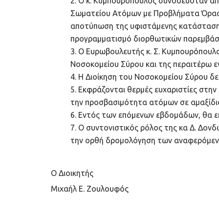
Ο κ. Κυμπουρόπουλος συνοδευόταν από
Σωματείου Ατόμων με Προβλήματα Όραση
αποτύπωση της υφιστάμενης κατάστασης
προγραμματισμό διορθωτικών παρεμβάσ
Ο Ευρωβουλευτής κ. Σ. Κυμπουρόπουλο
Νοσοκομείου Σύρου και της περαιτέρω ε
Η Διοίκηση του Νοσοκομείου Σύρου δ
Εκφράζονται θερμές ευχαριστίες στην
την προσβασιμότητα ατόμων σε αμαξίδι
Εντός των επόμενων εβδομάδων, θα εκ
Ο συντονιστικός ρόλος της κα Δ. Δονδ
την ορθή δρομολόγηση των αναφερόμεν
Ο Διοικητής
Μιχαήλ Ε. Ζουλουφός