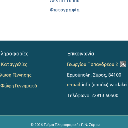
Δελτίο Τύπου
Φωτογραφία
Πληροφορίες
Επικοινωνία
 Καταγγελίες
Γεωργίου Παπανδρέου 2
λωση Γέννησης
Ερμούπολη, Σύρος, 84100
e-mail:
info (παπάκι) vardakei
 Φώφη Γεννηματά
Τηλέφωνο: 22813 60500
© 2026 Τμήμα Πληροφορικής Γ. Ν. Σύρου